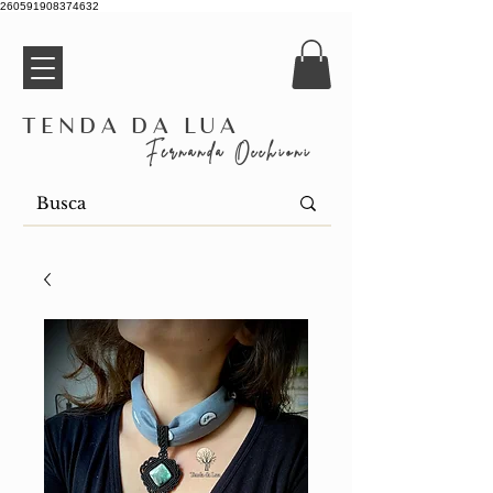
260591908374632
Tenda da Lua
Fernanda Occhioni