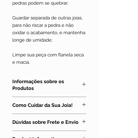
pedras podem se quebrar;
Guardar separada de outras joias,
para não riscar a pedra e não
oxidar o acabamento, e mantenha
longe de umidade;
Limpe sua peça com flanela seca
e macia.
Informações sobre os
Produtos
Todas as joias e pedras que
Como Cuidar da Sua Joia!
vendemos na Tenda da Lua são
feitas e escolhidas com muito amor
A joia em Macramê, assim como
e dedicação.
Dúvidas sobre Frete e Envio
qualquer outra, precisa de alguns
As fotos são originais dos produtos.
cuidados para que continue bonita!
Podem ocorrer algumas variações
Para outras informações, acesse o
Vamos listar aqui os que achamos