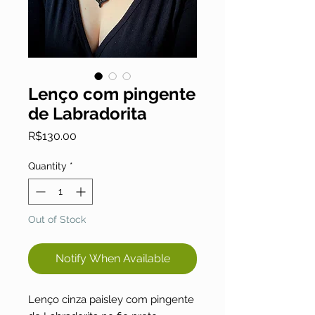
Lenço com pingente
de Labradorita
Price
R$130.00
Quantity
*
Out of Stock
Notify When Available
Lenço cinza paisley com pingente