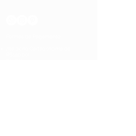
Formas de Pagamento
Até 3x no Cartão (Acima de
R$150,00)
PayPal
Boleto
Pix
International Payment Method
PayPal
Política de Reembolso e Devolução
Política de Privacidade
Receba as novidades da Tenda