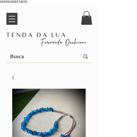
260591908374632
Tenda da Lua
Fernanda Occhioni