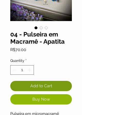
04 - Pulseira em
Macramê - Apatita
Price
R$70.00
Quantity
*
Add to Cart
Buy Now
Pulseira em micromacramê