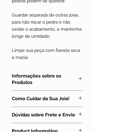
pedras podem se quebrar;
Guardar separada de outras joias,
para não riscar a pedra e não
oxidar o acabamento, e mantenha
longe de umidade;
Limpe sua peça com flanela seca
e macia.
Informações sobre os
Produtos
Todas as joias e pedras que
Como Cuidar da Sua Joia!
vendemos na Tenda da Lua são
feitas e escolhidas com muito amor
A joia em Macramê, assim como
e dedicação.
Dúvidas sobre Frete e Envio
qualquer outra, precisa de alguns
As fotos são originais dos produtos.
cuidados para que continue bonita!
Podem ocorrer algumas variações
Para outras informações, acesse o
Vamos listar aqui os que achamos
entre a cor original do produto e a
Product Information