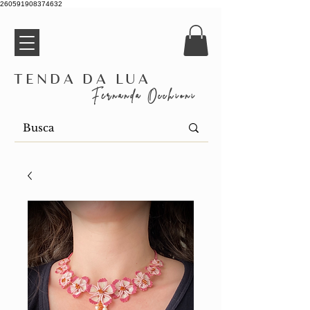
260591908374632
Tenda da Lua
Fernanda Occhioni